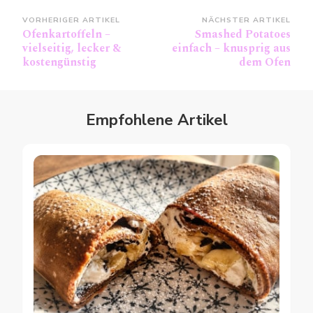
Beitragsnavigation
VORHERIGER ARTIKEL
NÄCHSTER ARTIKEL
Ofenkartoffeln –
Smashed Potatoes
vielseitig, lecker &
einfach – knusprig aus
kostengünstig
dem Ofen
Empfohlene Artikel