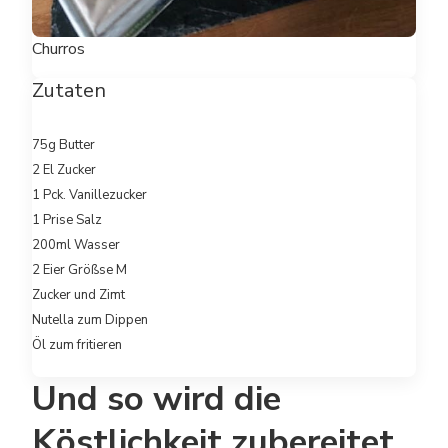
Churros
Zutaten
75g Butter
2 El Zucker
1 Pck. Vanillezucker
1 Prise Salz
200ml Wasser
2 Eier Größse M
Zucker und Zimt
Nutella zum Dippen
Öl zum fritieren
Und so wird die
Köstlichkeit zubereitet