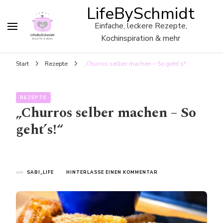
LifeBySchmidt
Einfache, leckere Rezepte,
Kochinspiration & mehr
Start
Rezepte
„Churros selber machen – So geht’s!“
REZEPTE
„Churros selber machen – So
geht’s!“
ZU
von
SABI_LIFE
HINTERLASSE EINEN KOMMENTAR
„CHURROS
SELBER
MACHEN
–
SO
GEHT’S!“