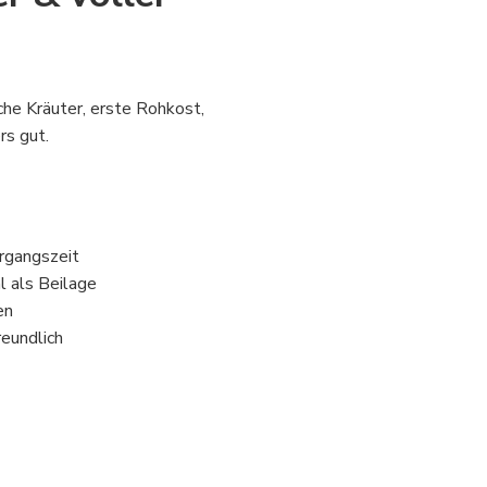
che Kräuter, erste Rohkost,
rs gut.
ergangszeit
l als Beilage
en
reundlich