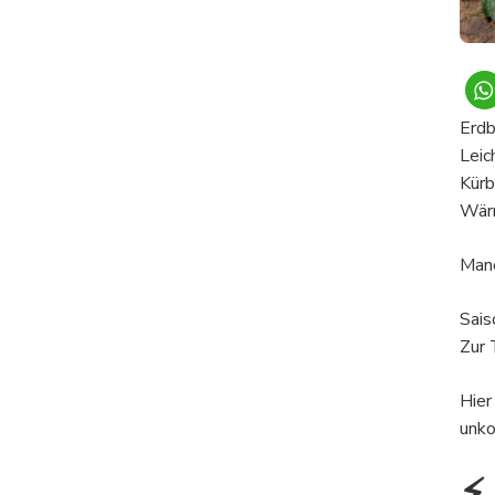
Erdb
Leic
Kürb
Wärm
Manc
Sais
Zur 
Hier
unko
⚡ 