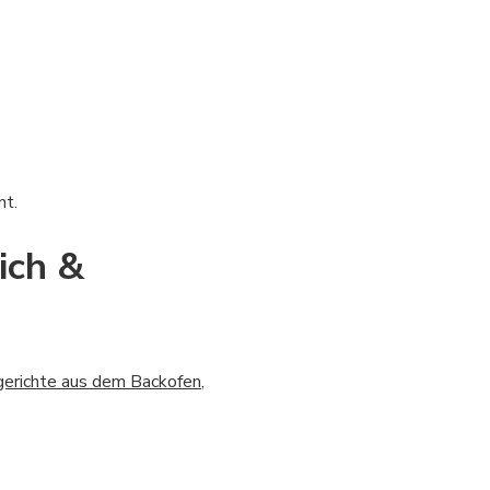
nt.
ich &
erichte aus dem Backofen
,