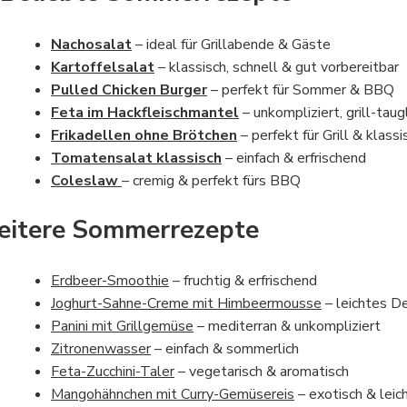
Nachosalat
– ideal für Grillabende & Gäste
Kartoffelsalat
– klassisch, schnell & gut vorbereitbar
Pulled Chicken Burger
– perfekt für Sommer & BBQ
Feta im Hackfleischmantel
– unkompliziert, grill-taug
Frikadellen ohne Brötchen
– perfekt für Grill & klass
Tomatensalat klassisch
– einfach & erfrischend
Coleslaw
– cremig & perfekt fürs BBQ
itere Sommerrezepte
Erdbeer-Smoothie
– fruchtig & erfrischend
Joghurt-Sahne-Creme mit Himbeermousse
– leichtes D
Panini mit Grillgemüse
– mediterran & unkompliziert
Zitronenwasser
– einfach & sommerlich
Feta-Zucchini-Taler
– vegetarisch & aromatisch
Mangohähnchen mit Curry-Gemüsereis
– exotisch & leic