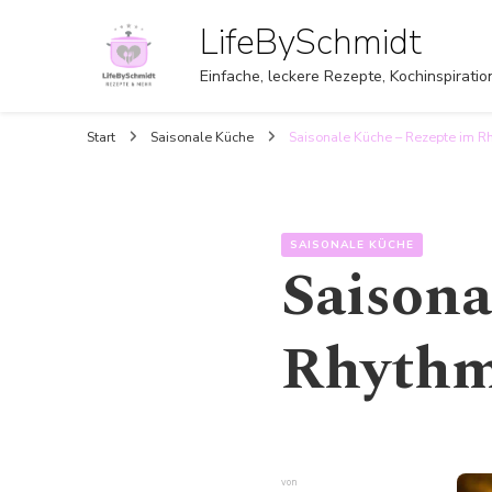
LifeBySchmidt
Einfache, leckere Rezepte, Kochinspirati
Start
Saisonale Küche
Saisonale Küche – Rezepte im R
SAISONALE KÜCHE
Saisona
Rhythmu
von