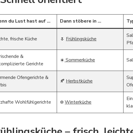
nn du Lust hast auf …
Dann stöbere in …
Ty
Sal
chte, frische Küche
🌷
Frühlingsküche
Pf
frischende &
☀️
Sommerküche
Sal
komplizierte Gerichte
rmende Ofengerichte &
Sup
🍂
Herbstküche
rbis
Of
Ein
rzhafte Wohlfühlgerichte
❄️
Winterküche
kl
ühlingsküche – frisch, leicht