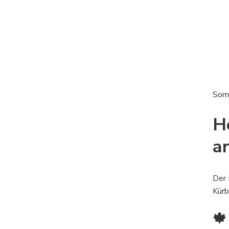
Somm
H
a
Der 
Kürb
🍁