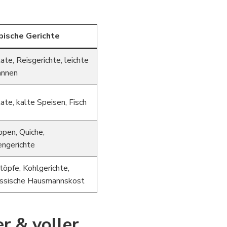
pische Gerichte
ate, Reisgerichte, leichte
annen
ate, kalte Speisen, Fisch
pen, Quiche,
engerichte
töpfe, Kohlgerichte,
assische Hausmannskost
er & voller