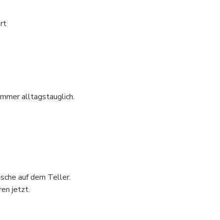
rt
immer alltagstauglich.
ische auf dem Teller.
en jetzt.