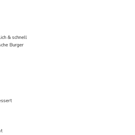
lich & schnell
ische Burger
essert
ht