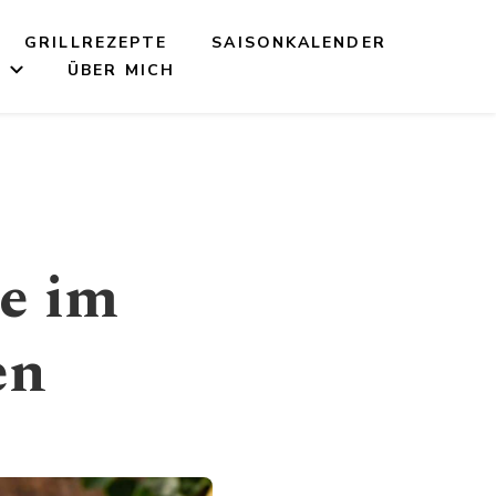
GRILLREZEPTE
SAISONKALENDER
S
ÜBER MICH
te im
en