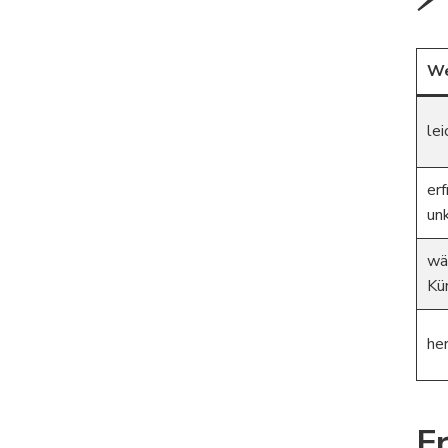
We
lei
er
un
wä
Kü
he
Fr