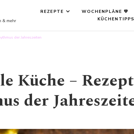
REZEPTE
WOCHENPLÄNE 💛
KÜCHENTIPP
on & mehr
hythmus der Jahreszeiten
le Küche – Rezep
s der Jahreszeit