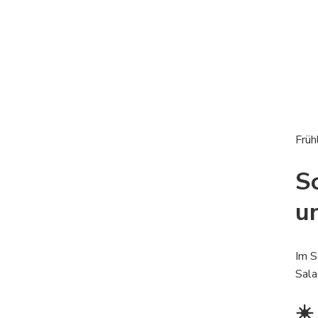
Früh
S
u
Im S
Sala
☀️