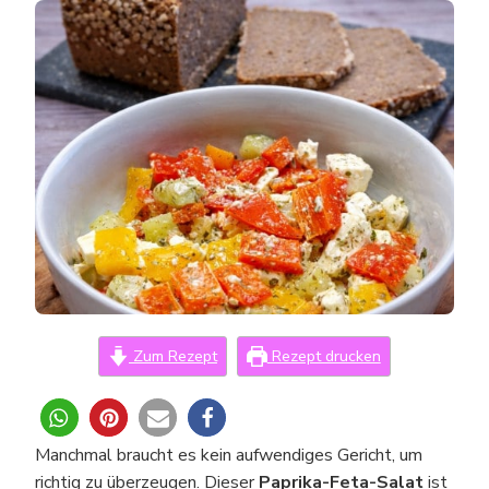
SALAT
–
KNACKIG,
CREMIG
&
IN
WENIGEN
MINUTEN
FERTIG
Zum Rezept
Rezept drucken
1
Manchmal braucht es kein aufwendiges Gericht, um
richtig zu überzeugen. Dieser
Paprika-Feta-Salat
ist