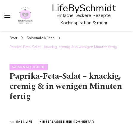
LifeBySchmidt
Einfache, leckere Rezepte,
Kochinspiration & mehr
Start
Saisonale Küche
Paprika-Feta-Salat – knackig, cremig & in wenigen Minuten fertig
SAISONALE KÜCHE
Paprika-Feta-Salat – knackig,
cremig & in wenigen Minuten
fertig
ZU
von
SABI_LIFE
HINTERLASSE EINEN KOMMENTAR
PAPRIKA-
FETA-