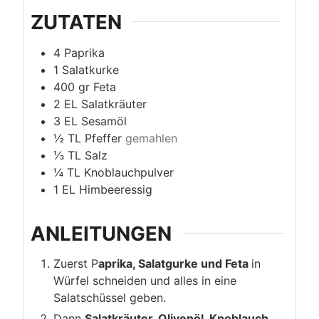
ZUTATEN
4
Paprika
1
Salatkurke
400
gr
Feta
2
EL
Salatkräuter
3
EL
Sesamöl
½
TL
Pfeffer
gemahlen
⅓
TL
Salz
¼
TL
Knoblauchpulver
1
EL
Himbeeressig
ANLEITUNGEN
Zuerst P
aprika, Salatgurke und Feta
in
Würfel schneiden und alles in eine
Salatschüssel geben.
Dann
Salatkräuter, Olivenöl, Knoblauch