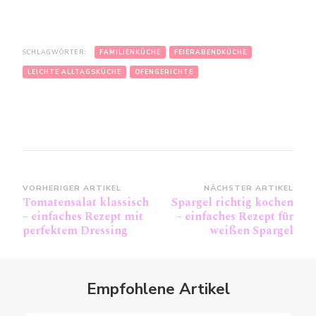
SCHLAGWÖRTER:
FAMILIENKÜCHE
FEIERABENDKÜCHE
LEICHTE ALLTAGSKÜCHE
OFENGERICHTE
Beitragsnavigation
VORHERIGER ARTIKEL
NÄCHSTER ARTIKEL
Tomatensalat klassisch
Spargel richtig kochen
– einfaches Rezept mit
– einfaches Rezept für
perfektem Dressing
weißen Spargel
Empfohlene Artikel