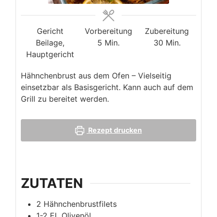
Gericht
Vorbereitung
Zubereitung
Minuten
Minuten
Beilage,
5
Min.
30
Min.
Hauptgericht
Hähnchenbrust aus dem Ofen – Vielseitig
einsetzbar als Basisgericht. Kann auch auf dem
Grill zu bereitet werden.
Rezept drucken
ZUTATEN
2
Hähnchenbrustfilets
1-2
EL
Olivenöl