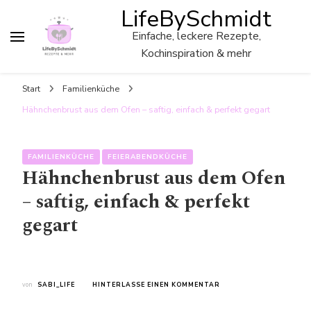
LifeBySchmidt
Einfache, leckere Rezepte,
Kochinspiration & mehr
Start
Familienküche
Hähnchenbrust aus dem Ofen – saftig, einfach & perfekt gegart
FAMILIENKÜCHE
FEIERABENDKÜCHE
Hähnchenbrust aus dem Ofen
– saftig, einfach & perfekt
gegart
ZU
von
SABI_LIFE
HINTERLASSE EINEN KOMMENTAR
HÄHNCHENBRUST
AUS