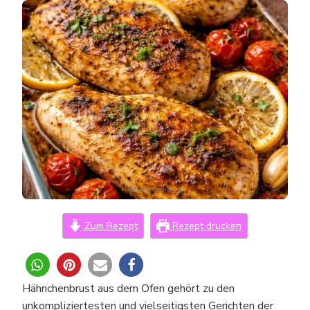
DEM
OFEN
–
SAFTIG,
EINFACH
&
PERFEKT
GEGART
Zum Rezept
Rezept drucken
0
Hähnchenbrust aus dem Ofen gehört zu den
unkompliziertesten und vielseitigsten Gerichten der