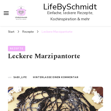
LifeBySchmidt
Einfache, leckere Rezepte,
Kochinspiration & mehr
Start
Rezepte
Leckere Marzipantorte
REZEPTE
Leckere Marzipantorte
ZU
von
SABI_LIFE
HINTERLASSE EINEN KOMMENTAR
LECKERE
MARZIPANTORTE