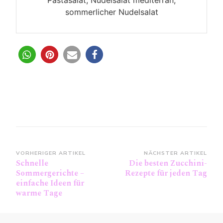
Pastasalat, Nudelsalat mediterran,
sommerlicher Nudelsalat
0
Beitragsnavigation
VORHERIGER ARTIKEL
NÄCHSTER ARTIKEL
Schnelle
Die besten Zucchini-
Sommergerichte –
Rezepte für jeden Tag
einfache Ideen für
warme Tage