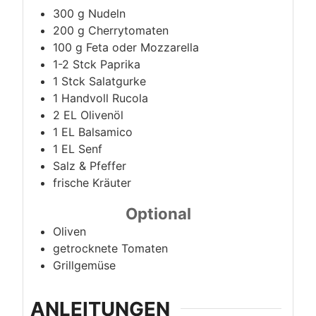
300
g
Nudeln
200
g
Cherrytomaten
100
g
Feta oder Mozzarella
1-2
Stck
Paprika
1
Stck
Salatgurke
1
Handvoll Rucola
2
EL Olivenöl
1
EL Balsamico
1
EL
Senf
Salz & Pfeffer
frische Kräuter
Optional
Oliven
getrocknete Tomaten
Grillgemüse
ANLEITUNGEN