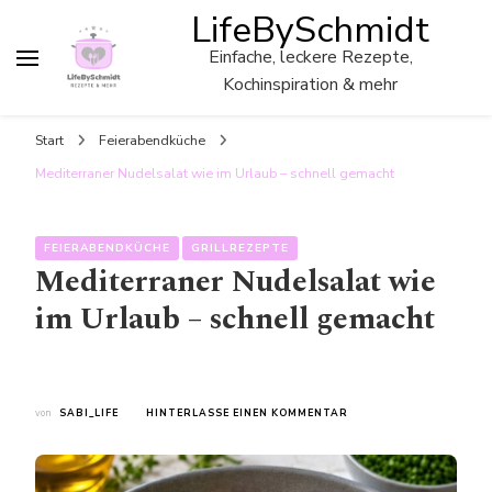
LifeBySchmidt
Einfache, leckere Rezepte,
Kochinspiration & mehr
Start
Feierabendküche
Mediterraner Nudelsalat wie im Urlaub – schnell gemacht
FEIERABENDKÜCHE
GRILLREZEPTE
Mediterraner Nudelsalat wie
im Urlaub – schnell gemacht
ZU
von
SABI_LIFE
HINTERLASSE EINEN KOMMENTAR
MEDITERRANER
NUDELSALAT
WIE
IM