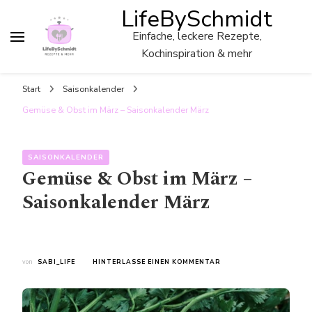
LifeBySchmidt
Einfache, leckere Rezepte,
Kochinspiration & mehr
Start
Saisonkalender
Gemüse & Obst im März – Saisonkalender März
SAISONKALENDER
Gemüse & Obst im März –
Saisonkalender März
ZU
von
SABI_LIFE
HINTERLASSE EINEN KOMMENTAR
GEMÜSE
&
OBST
IM